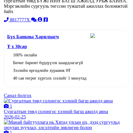
сургалтын төвд БҮЖГИЙН БАГШ АЖИЛД УРЬЖ БАЙНА.
Мэргэжлийн сургууль төгссөн тужштай ажиллах боломжтой
байх
8817777X
Бүх Банкны Харилцагч
₮ x
30
сар
100% онлайн
Бичиг баримт бүрдүүлэх шаардлагагүй
Зээлийн өргөдлийн хураамж 0₮
40 сая төгрөг хүртэлх зээлийг 1 минутад
Санал болгох
1
Сургалтын төвд солонгос хэлний багш ажилд авна
2026-02-25
1