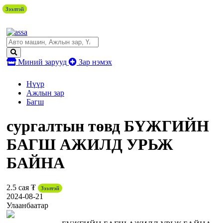
Зээлтэй
Зээлтэй
Зээлтэй
Миний зарууд
Зар нэмэх
Нүүр
Ажлын зар
Багш
сургалтын төвд БҮЖГИЙН
БАГШ АЖИЛД УРЬЖ
БАЙНА
2.5 сая ₮
Зээлтэй
2024-08-21
Улаанбаатар