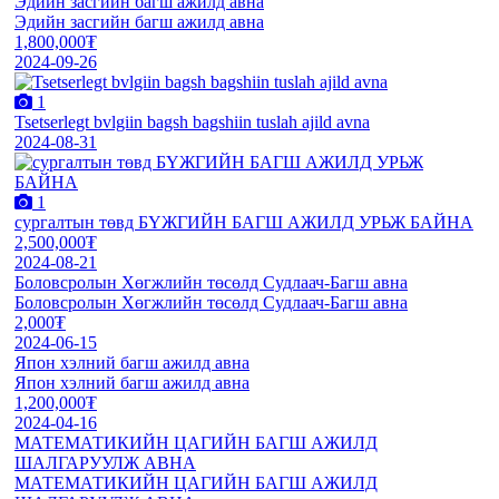
Эдийн засгийн багш ажилд авна
Эдийн засгийн багш ажилд авна
1,800,000₮
2024-09-26
1
Tsetserlegt bvlgiin bagsh bagshiin tuslah ajild avna
2024-08-31
1
сургалтын төвд БҮЖГИЙН БАГШ АЖИЛД УРЬЖ БАЙНА
2,500,000₮
2024-08-21
Боловсролын Хөгжлийн төсөлд Судлаач-Багш авна
Боловсролын Хөгжлийн төсөлд Судлаач-Багш авна
2,000₮
2024-06-15
Япон хэлний багш ажилд авна
Япон хэлний багш ажилд авна
1,200,000₮
2024-04-16
МАТЕМАТИКИЙН ЦАГИЙН БАГШ АЖИЛД
ШАЛГАРУУЛЖ АВНА
МАТЕМАТИКИЙН ЦАГИЙН БАГШ АЖИЛД