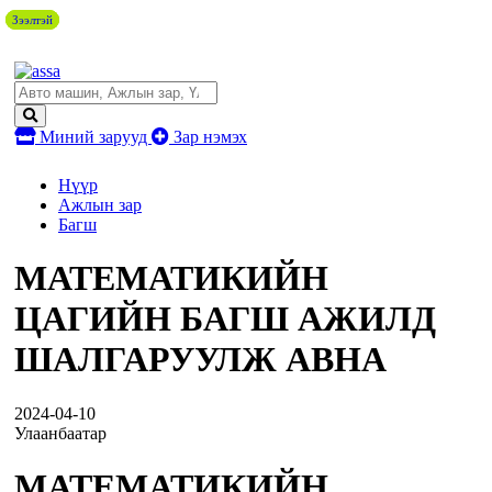
Зээлтэй
Зээлтэй
Зээлтэй
Миний зарууд
Зар нэмэх
Нүүр
Ажлын зар
Багш
МАТЕМАТИКИЙН
ЦАГИЙН БАГШ АЖИЛД
ШАЛГАРУУЛЖ АВНА
2024-04-10
Улаанбаатар
МАТЕМАТИКИЙН