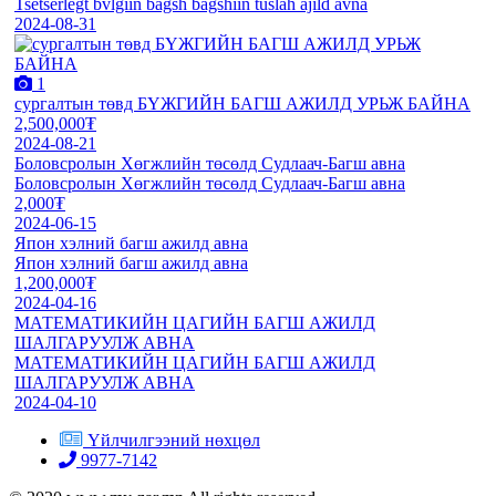
Tsetserlegt bvlgiin bagsh bagshiin tuslah ajild avna
2024-08-31
1
сургалтын төвд БҮЖГИЙН БАГШ АЖИЛД УРЬЖ БАЙНА
2,500,000₮
2024-08-21
Боловсролын Хөгжлийн төсөлд Судлаач-Багш авна
Боловсролын Хөгжлийн төсөлд Судлаач-Багш авна
2,000₮
2024-06-15
Япон хэлний багш ажилд авна
Япон хэлний багш ажилд авна
1,200,000₮
2024-04-16
МАТЕМАТИКИЙН ЦАГИЙН БАГШ АЖИЛД
ШАЛГАРУУЛЖ АВНА
МАТЕМАТИКИЙН ЦАГИЙН БАГШ АЖИЛД
ШАЛГАРУУЛЖ АВНА
2024-04-10
Үйлчилгээний нөхцөл
9977-7142