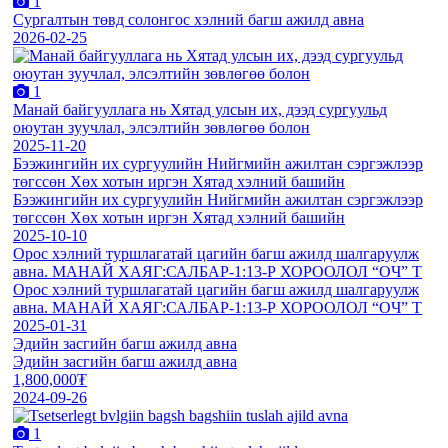
1
Сургалтын төвд солонгос хэлний багш ажилд авна
2026-02-25
1
Манай байгууллага нь Хятад улсын их, дээд сургуульд
оюутан зуучлал, элсэлтийн зөвлөгөө болон
2025-11-20
Бээжингийн их сургуулийн Нийгмийн ажилтан сэргэжлээр
төгссөн Хөх хотын иргэн Хятад хэлний башийн
Бээжингийн их сургуулийн Нийгмийн ажилтан сэргэжлээр
төгссөн Хөх хотын иргэн Хятад хэлний башийн
2025-10-10
Орос хэлний туршлагатай цагийн багш ажилд шалгаруулж
авна. МАНАЙ ХАЯГ:САЛБАР-1:13-Р ХОРООЛОЛ “ОЧ” Т
Орос хэлний туршлагатай цагийн багш ажилд шалгаруулж
авна. МАНАЙ ХАЯГ:САЛБАР-1:13-Р ХОРООЛОЛ “ОЧ” Т
2025-01-31
Эдийн засгийн багш ажилд авна
Эдийн засгийн багш ажилд авна
1,800,000₮
2024-09-26
1