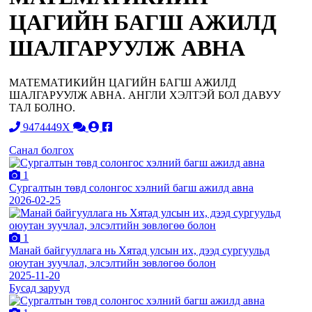
ЦАГИЙН БАГШ АЖИЛД
ШАЛГАРУУЛЖ АВНА
МАТЕМАТИКИЙН ЦАГИЙН БАГШ АЖИЛД
ШАЛГАРУУЛЖ АВНА. АНГЛИ ХЭЛТЭЙ БОЛ ДАВУУ
ТАЛ БОЛНО.
9474449X
Санал болгох
1
Сургалтын төвд солонгос хэлний багш ажилд авна
2026-02-25
1
Манай байгууллага нь Хятад улсын их, дээд сургуульд
оюутан зуучлал, элсэлтийн зөвлөгөө болон
2025-11-20
Бусад зарууд