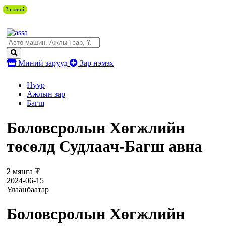
Зээлтэй
Зээлтэй
Зээлтэй
Миний зарууд
Зар нэмэх
Нүүр
Ажлын зар
Багш
Боловсролын Хөгжлийн
төсөлд Судлаач-Багш авна
2 мянга ₮
2024-06-15
Улаанбаатар
Боловсролын Хөгжлийн