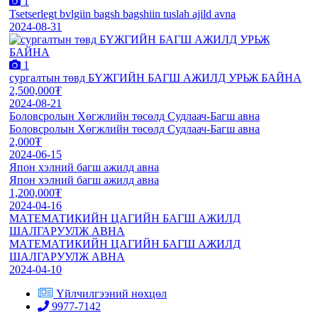
1
Tsetserlegt bvlgiin bagsh bagshiin tuslah ajild avna
2024-08-31
1
сургалтын төвд БҮЖГИЙН БАГШ АЖИЛД УРЬЖ БАЙНА
2,500,000₮
2024-08-21
Боловсролын Хөгжлийн төсөлд Судлаач-Багш авна
Боловсролын Хөгжлийн төсөлд Судлаач-Багш авна
2,000₮
2024-06-15
Япон хэлний багш ажилд авна
Япон хэлний багш ажилд авна
1,200,000₮
2024-04-16
МАТЕМАТИКИЙН ЦАГИЙН БАГШ АЖИЛД
ШАЛГАРУУЛЖ АВНА
МАТЕМАТИКИЙН ЦАГИЙН БАГШ АЖИЛД
ШАЛГАРУУЛЖ АВНА
2024-04-10
Үйлчилгээний нөхцөл
9977-7142