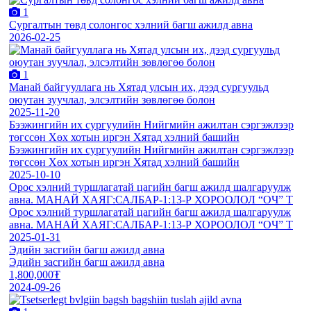
1
Сургалтын төвд солонгос хэлний багш ажилд авна
2026-02-25
1
Манай байгууллага нь Хятад улсын их, дээд сургуульд
оюутан зуучлал, элсэлтийн зөвлөгөө болон
2025-11-20
Бээжингийн их сургуулийн Нийгмийн ажилтан сэргэжлээр
төгссөн Хөх хотын иргэн Хятад хэлний башийн
Бээжингийн их сургуулийн Нийгмийн ажилтан сэргэжлээр
төгссөн Хөх хотын иргэн Хятад хэлний башийн
2025-10-10
Орос хэлний туршлагатай цагийн багш ажилд шалгаруулж
авна. МАНАЙ ХАЯГ:САЛБАР-1:13-Р ХОРООЛОЛ “ОЧ” Т
Орос хэлний туршлагатай цагийн багш ажилд шалгаруулж
авна. МАНАЙ ХАЯГ:САЛБАР-1:13-Р ХОРООЛОЛ “ОЧ” Т
2025-01-31
Эдийн засгийн багш ажилд авна
Эдийн засгийн багш ажилд авна
1,800,000₮
2024-09-26