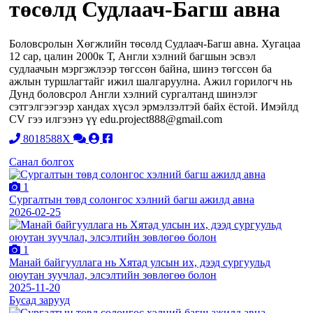
төсөлд Судлаач-Багш авна
Боловсролын Хөгжлийн төсөлд Судлаач-Багш авна. Хугацаа
12 сар, цалин 2000к Т, Aнгли хэлний багшын эсвэл
судлаачын мэргэжлээр төгссөн байна, шинэ төгссөн ба
ажлын туршлагтайг ижил шалгаруулна. Ажил горилогч нь
Дунд боловсрол Англи хэлний сургалтанд шинэлэг
сэтгэлгээгээр хандах хүсэл эрмэлзэлтэй байх ёстой. Имэйлд
CV гээ илгээнэ үү edu.project888@gmail.com
8018588X
Санал болгох
1
Сургалтын төвд солонгос хэлний багш ажилд авна
2026-02-25
1
Манай байгууллага нь Хятад улсын их, дээд сургуульд
оюутан зуучлал, элсэлтийн зөвлөгөө болон
2025-11-20
Бусад зарууд