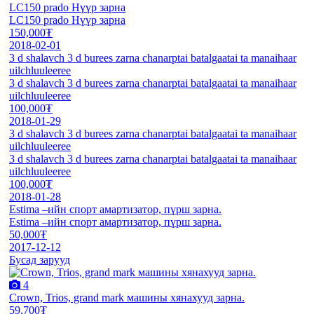
LC150 prado Нүүр зарна
LC150 prado Нүүр зарна
150,000₮
2018-02-01
3 d shalavch 3 d burees zarna chanarptai batalgaatai ta manaihaar
uilchluuleeree
3 d shalavch 3 d burees zarna chanarptai batalgaatai ta manaihaar
uilchluuleeree
100,000₮
2018-01-29
3 d shalavch 3 d burees zarna chanarptai batalgaatai ta manaihaar
uilchluuleeree
3 d shalavch 3 d burees zarna chanarptai batalgaatai ta manaihaar
uilchluuleeree
100,000₮
2018-01-28
Estima –ийн спорт амартизатор, пүрш зарна.
Estima –ийн спорт амартизатор, пүрш зарна.
50,000₮
2017-12-12
Бусад зарууд
4
Crown, Trios, grand mark машины хянахууд зарна.
59,700₮