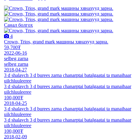
Санал болгох
4
Crown, Trios, grand mark машины хянахууд зарна.
59,700₮
2022-06-16
selbeg zarna
selbeg zarna
2018-04-27
3 d shalavch 3 d burees zarna chanarptai batalgaatai ta manaihaar
uilchluuleeree
3 d shalavch 3 d burees zarna chanarptai batalgaatai ta manaihaar
uilchluuleeree
100,000₮
2018-04-25
3 d shalavch 3 d burees zarna chanarptai batalgaatai ta manaihaar
uilchluuleeree
3 d shalavch 3 d burees zarna chanarptai batalgaatai ta manaihaar
uilchluuleeree
100,000₮
2018-02-09