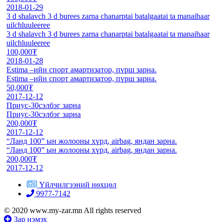
2018-01-29
3 d shalavch 3 d burees zarna chanarptai batalgaatai ta manaihaar
uilchluuleeree
3 d shalavch 3 d burees zarna chanarptai batalgaatai ta manaihaar
uilchluuleeree
100,000₮
2018-01-28
Estima –ийн спорт амартизатор, пүрш зарна.
Estima –ийн спорт амартизатор, пүрш зарна.
50,000₮
2017-12-12
Приус-30сэлбэг зарна
Приус-30сэлбэг зарна
200,000₮
2017-12-12
“Ланд 100” ын жолооны хүрд, airbag, яндан зарна.
“Ланд 100” ын жолооны хүрд, airbag, яндан зарна.
200,000₮
2017-12-12
Үйлчилгээний нөхцөл
9977-7142
© 2020 www.my-zar.mn All rights reserved
Зар нэмэх