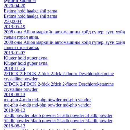
хувийн хөрөнгө
2020-04-20
Estima hoid haalga shil zarna
Estima hoid haalga shil zarna
250,000₮
2019-05-19
2008 оны Allion маркийн автомашины хойд гүпер, зүүн хойд
талын гэрэл авна.
2008 оны Allion маркийн автомашины хойд гүпер, зүүн хойд
талын гэрэл авна.
2019-01-07
Kluger hoid guper avna.
Kluger hoid guper avna.
2018-11-26
2FDCK 2-FDCK 2-fdck 2fdck 2-fluoro Deschloroketamine
crystalline powder
2FDCK 2-FDCK 2-fdck 2fdck 2-fluoro Deschloroketamine
crystalline powder
2018-08-13
md-php 4-mdp md-php powder md-php vendor
md-php 4-mdp md-php powder md-php vendor
2018-08-13
5fadb powder 5fadb powder 5f-adb powder 5f-adb powder
5fadb powder 5fadb powder 5f-adb powder 5f-adb powder
2018-08-13