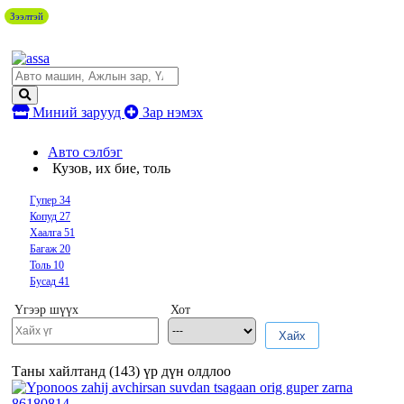
Зээлтэй
Миний зарууд
Зар нэмэх
Авто сэлбэг
Кузов, их бие, толь
Гупер
34
Копуд
27
Хаалга
51
Багаж
20
Толь
10
Бусад
41
Үгээр шүүх
Хот
Хайх
Таны хайлтанд (
143
) үр дүн олдлоо