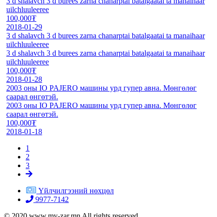
3 d shalavch 3 d burees zarna chanarptai batalgaatai ta manaihaar
uilchluuleeree
100,000₮
2018-01-29
3 d shalavch 3 d burees zarna chanarptai batalgaatai ta manaihaar
uilchluuleeree
3 d shalavch 3 d burees zarna chanarptai batalgaatai ta manaihaar
uilchluuleeree
100,000₮
2018-01-28
2003 оны IO PAJERO машины урд гупер авна. Мөнгөлөг
саарал өнгөтэй.
2003 оны IO PAJERO машины урд гупер авна. Мөнгөлөг
саарал өнгөтэй.
100,000₮
2018-01-18
1
2
3
Үйлчилгээний нөхцөл
9977-7142
© 2020 www.my-zar.mn All rights reserved