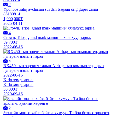
2
Yponoos zahij avchirsan suvdan tsagaan orig guper zarna
86180814
1,000,000₮
2025-04-11
4
Crown, Trios, grand mark машины хянахууд зарна.
59,700₮
2022-06-16
4
RX450 –ын зорчигч талын Airbag –ын компьютер, арын
гуперын нэмэлт гэрэл
2022-06-16
Kirlo хямд зарна.
Kirlo хямд зарна.
30,000₮
2020-09-16
2
Зээлийн мөнгө хайж байгаа хүмүүс. Та бол бизнес эрхлэгч,