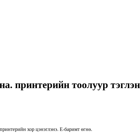
на. принтерийн тоолуур тэглэн
 принтерийн хор цэнэглэнэ. E-баримт өгнө.