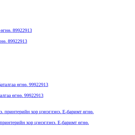
гнө. 89922913
алгаа өгнө. 99922913
 принтерийн хор цэнэглэнэ. E-баримт өгнө.