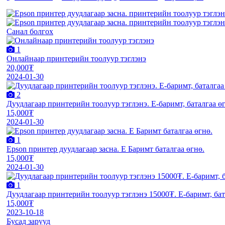
Санал болгох
1
Онлайнаар принтерийн тоолуур тэглэнэ
20,000₮
2024-01-30
2
Дуудлагаар принтерийн тоолуур тэглэнэ. E-баримт, баталгаа ө
15,000₮
2024-01-30
1
Epson принтер дуудлагаар засна. E Баримт баталгаа өгнө.
15,000₮
2024-01-30
1
Дуудлагаар принтерийн тоолуур тэглэнэ 15000₮. E-баримт, бат
15,000₮
2023-10-18
Бусад зарууд