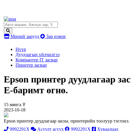
Миний зарууд
Зар нэмэх
Нүүр
Дуудлагын үйлчилгээ
Компьютер IT засвар
Принтер засвар
Epson принтер дуудлагаар зас
E-баримт өгнө.
15 мянга ₮
2023-10-18
Epson принтер дуудлагаар засна. принтерийн тоолуур тэглэнэ.
9992291X
Асуулт асуух
9992291X
Хуваалцах