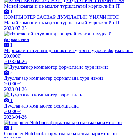
1
КОМПЬЮТЕР ЗАСВАР ДУУДЛАГЫН ҮЙЛЧИЛГЭЭ
Манай компани нь мэдлэг туршлагатай мэргэжлийн IT
2023-07-25
1
Мэргэжлийн түвшинд чанартай түргэн шуурхай форматлана
20,000₮
2023-04-26
2
Дуудлагаар компьютер форматлана хурд нэмнэ
20,000₮
2023-04-26
1
Дуудлагаар компьютер форматлана
20,000₮
2023-04-26
1
Computer Notebook форматлана,баталгаа баримт өгнө