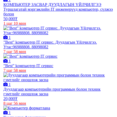
КОМПЬЮТЕР ЗАСВАР ДУУДЛАГЫН ҮЙЛЧИЛГЭЭ
Туршлагатай мэргэжлийн IT инженерүүд компьютер, сүлжээ
болон
50,000₮
1 цаг 10 мин
1
”Best” kомпьютер IT сервис. Дуудлагын Үйлчилгээ.
Утас:96988808. 88098082
7 цаг 58 мин
1
”Best” kомпьютер IT сервис
7 цаг 58 мин
1
Дуудлагаар компьютерийн программын болон техник
гэмтлийг оношлож засна
20,000₮
8 цаг 56 мин
1