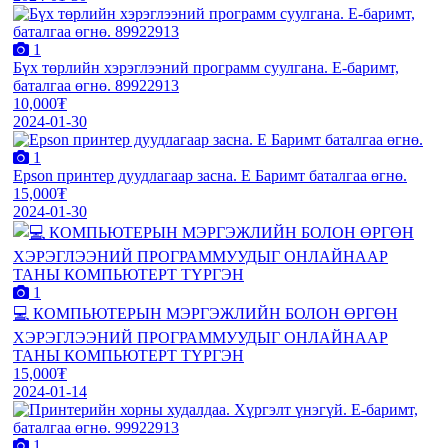
1
Бүх төрлийн хэрэглээний программ суулгана. E-баримт,
баталгаа өгнө. 89922913
10,000₮
2024-01-30
1
Epson принтер дуудлагаар засна. E Баримт баталгаа өгнө.
15,000₮
2024-01-30
1
💻 КОМПЬЮТЕРЫН МЭРГЭЖЛИЙН БОЛОН ӨРГӨН
ХЭРЭГЛЭЭНИЙ ПРОГРАММУУДЫГ ОНЛАЙНААР
ТАНЫ КОМПЬЮТЕРТ ТҮРГЭН
15,000₮
2024-01-14
1