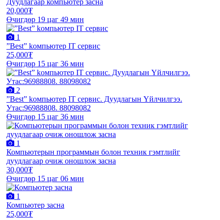
Дуудлагаар компьютер засна
20,000₮
Өчигдөр 19 цаг 49 мин
1
”Best” kомпьютер IT сервис
25,000₮
Өчигдөр 15 цаг 36 мин
2
”Best” kомпьютер IT сервис. Дуудлагын Үйлчилгээ.
Утас:96988808. 88098082
Өчигдөр 15 цаг 36 мин
1
Компьютерын программын болон техник гэмтлийг
дуудлагаар очиж оношлож засна
30,000₮
Өчигдөр 15 цаг 06 мин
1
Компьютер засна
25,000₮