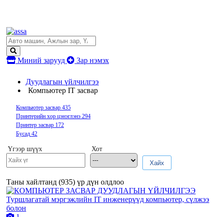
Миний зарууд
Зар нэмэх
Дуудлагын үйлчилгээ
Компьютер IT засвар
Компьютер засвар
435
Принтерийн хор цэнэглэнэ
294
Принтер засвар
172
Бусад
42
Үгээр шүүх
Хот
Хайх
Таны хайлтанд (
935
) үр дүн олдлоо
1