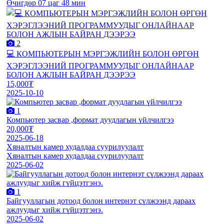
Өчигдөр 07 цаг 48 мин
2
💻 КОМПЬЮТЕРЫН МЭРГЭЖЛИЙН БОЛОН ӨРГӨН
ХЭРЭГЛЭЭНИЙ ПРОГРАММУУДЫГ ОНЛАЙНААР
БОЛОН АЖЛЫН БАЙРАН ДЭЭРЭЭ
15,000₮
2025-10-10
1
Компьютер засвар ,формат дуудлагын үйлчилгээ
20,000₮
2025-06-18
Хяналтын камер худалдаа суурилуулалт
Хяналтын камер худалдаа суурилуулалт
2025-06-02
1
Байгууллагын дотоод болон интернэт сүлжээнд дараах
ажлуудыг хийж гүйцэтгэнэ.
2025-06-02