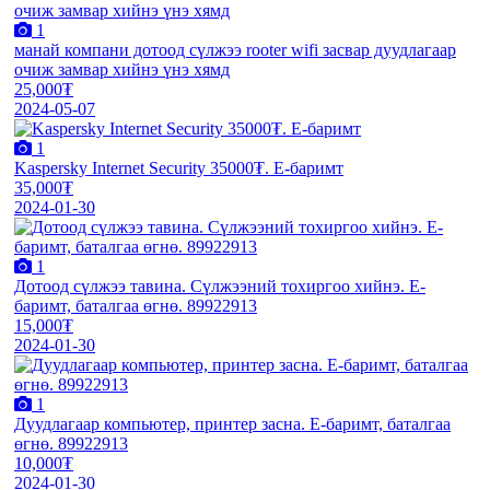
1
манай компани дотоод сүлжээ rooter wifi засвар дуудлагаар
очиж замвар хийнэ үнэ хямд
25,000₮
2024-05-07
1
Kaspersky Internet Security 35000₮. E-баримт
35,000₮
2024-01-30
1
Дотоод сүлжээ тавина. Сүлжээний тохиргоо хийнэ. E-
баримт, баталгаа өгнө. 89922913
15,000₮
2024-01-30
1
Дуудлагаар компьютер, принтер засна. E-баримт, баталгаа
өгнө. 89922913
10,000₮
2024-01-30