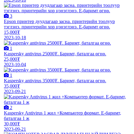
3
Epson принтер дуудлагаар засна. принтерийн тоолуур
тэглэнэ. принтерийн хор цэнэглэнэ. E-баримт өгнө.
15,000₮
2023-10-18
1
Kaspersky antivirus 25000₮. Баримт, баталгаа өгнө.
25,000₮
2023-10-04
1
Kaspersky antivirus 35000₮. Баримт, баталгаа өгнө.
35,000₮
2023-09-21
2
Kaspersky Antivirus 1 жил +Компьютер формат. E-баримт,
баталгаа 1 ж
30,000₮
2023-09-21