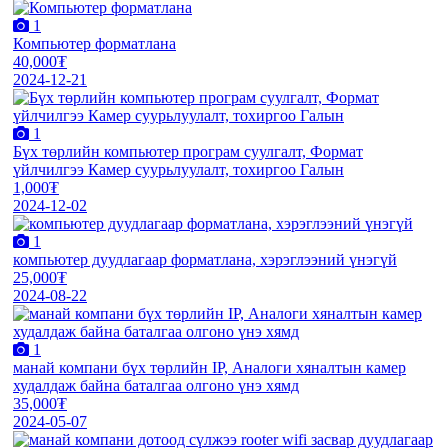
1
Компьютер форматлана
40,000₮
2024-12-21
1
Бүх төрлийн компьютер програм суулгалт, Формат
үйлчилгээ Камер суурьлуулалт, тохиргоо Галын
1,000₮
2024-12-02
1
компьютер дуудлагаар форматлана, хэрэглээний үнэгүй
25,000₮
2024-08-22
1
манай компани бүх төрлийн IP, Аналоги хяналтын камер
худалдаж байна баталгаа олгоно үнэ хямд
35,000₮
2024-05-07