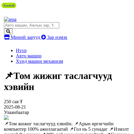
Зээлтэй
Зээлтэй
Зээлтэй
Зээлтэй
Зээлтэй
Миний зарууд
Зар нэмэх
Нүүр
Авто машин
Хүнд машин механизм
📌Том жижиг таслагчууд
хэвийн
250 сая ₮
2025-08-21
Улаанбаатар
📌Том жижиг таслагчууд хэвийн. 📌Арын өргөгчийн
компьютер 100% ажиллагаатай 📌Гол нь 5 сунадаг 📌Нэмэлт