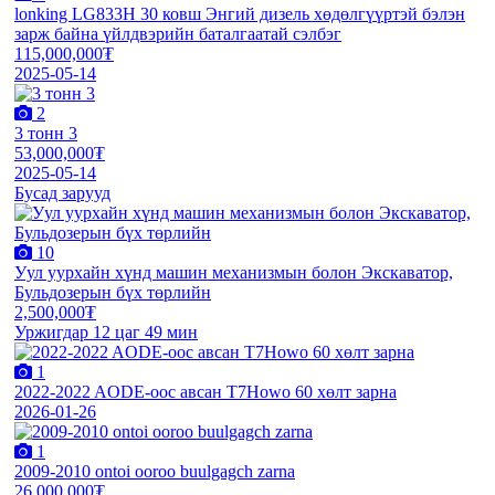
lonking LG833H 30 ковш Энгий дизель хөдөлгүүртэй бэлэн
зарж байна үйлдвэрийн баталгаатай сэлбэг
115,000,000₮
2025-05-14
2
3 тонн 3
53,000,000₮
2025-05-14
Бусад зарууд
10
Уул уурхайн хүнд машин механизмын болон Экскаватор,
Бульдозерын бүх төрлийн
2,500,000₮
Уржигдар 12 цаг 49 мин
1
2022-2022 AODE-оос авсан T7Howo 60 хөлт зарна
2026-01-26
1
2009-2010 ontoi ooroo buulgagch zarna
26,000,000₮