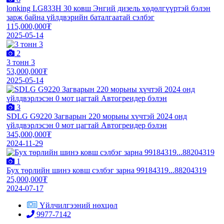
lonking LG833H 30 ковш Энгий дизель хөдөлгүүртэй бэлэн
зарж байна үйлдвэрийн баталгаатай сэлбэг
115,000,000₮
2025-05-14
2
3 тонн 3
53,000,000₮
2025-05-14
3
SDLG G9220 Загварын 220 морьны хүчтэй 2024 онд
үйлдвэрлэсэн 0 мот цагтай Автогреидер бэлэн
345,000,000₮
2024-11-29
1
Бух төрлийн шинэ ковш сэлбэг зарна 99184319...88204319
25,000,000₮
2024-07-17
Үйлчилгээний нөхцөл
9977-7142