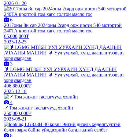
2026-01-20
6
2017оны 8н сар 2024оны 2сард орж ирсэн 540 мотортой
240ТА кроптой том хагс голтой масло тос
65,000,000₮
2025-12-25
3
🔰 LGMG MT86H УУЛ УУРХАЙН ХҮНД ДААЦЫН
АЧААНЫ МАШИН 🔰 Уул уурхай, хүнд даацын тээвэрт
зориулагдсан
406,880,000₮
2025-12-18
4
📌Том жижиг таслагчууд хэвийн
250,000,000₮
2025-08-21
8