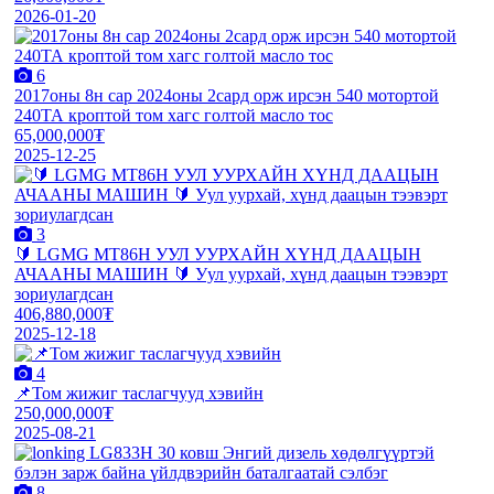
2026-01-20
6
2017оны 8н сар 2024оны 2сард орж ирсэн 540 мотортой
240ТА кроптой том хагс голтой масло тос
65,000,000₮
2025-12-25
3
🔰 LGMG MT86H УУЛ УУРХАЙН ХҮНД ДААЦЫН
АЧААНЫ МАШИН 🔰 Уул уурхай, хүнд даацын тээвэрт
зориулагдсан
406,880,000₮
2025-12-18
4
📌Том жижиг таслагчууд хэвийн
250,000,000₮
2025-08-21
8