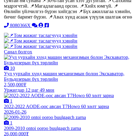
сумтай 8м сунана 📌30%-тай усан хээт дугуйтай. 📌Салхины
мэдрэгчтэй. 📌Магадлагаанд орсон. 📌Хийх юмгүй. 📌
Өвлийн үйлчилгээ бүрэн хийгдсэн 📌Бүх ажиллагаа хэвийн,
бичиг баримт бүрэн. 📌Авах хүнд асааж үзүүлж шалгаж өгнө
8080366X
Санал болгох
10
Уул уурхайн хүнд машин механизмын болон Экскаватор,
Бульдозерын бүх төрлийн
2,500,000₮
Уржигдар 12 цаг 49 мин
1
2022-2022 AODE-оос авсан T7Howo 60 хөлт зарна
2026-01-26
1
2009-2010 ontoi ooroo buulgagch zarna
26,000,000₮