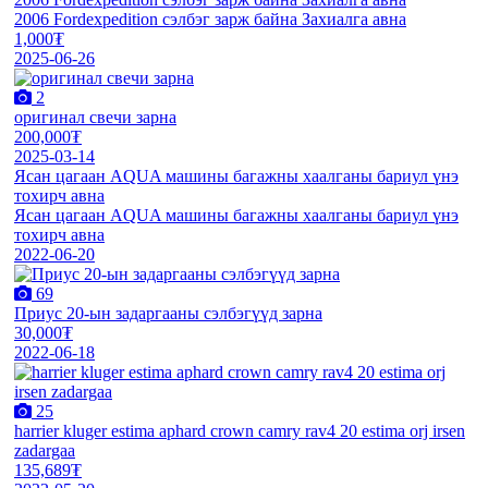
2006 Fordexpedition сэлбэг зарж байна Захиалга авна
1,000₮
2025-06-26
2
оригинал свечи зарна
200,000₮
2025-03-14
Ясан цагаан AQUA машины багажны хаалганы бариул үнэ
тохирч авна
Ясан цагаан AQUA машины багажны хаалганы бариул үнэ
тохирч авна
2022-06-20
69
Приус 20-ын задаргааны сэлбэгүүд зарна
30,000₮
2022-06-18
25
harrier kluger estima aphard crown camry rav4 20 estima orj irsen
zadargaa
135,689₮