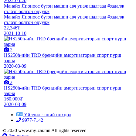
2022-05-20
Манайх Японоос бүтэн машин авч унаж шалгаад #задалж
сэлбэг болгон оруулж
Манайх Японоос бүтэн машин авч унаж шалгаад #задалж
сэлбэг болгон оруулж
22,346₮
2021-10-10
2
HS250h-ийн TRD брендийн амортизаторын спорт пүрш
зарна
2020-03-09
2
HS250h-ийн TRD брендийн амортизаторын спорт пүрш
зарна
160,000₮
2020-03-09
Үйлчилгээний нөхцөл
9977-7142
© 2020 www.my-zar.mn All rights reserved
Зар нэмэх