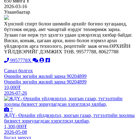
650 мянга ₮
2026-03-16
Улаанбаатар
Хүнсний спирт болон шимийн архийг богино хугацаанд,
бүтээмж өндөр, амт чанартай нэрдэг төхөөрөмж зарна.
Зузаан ган нерж тул эдэлгээ удаан цэвэрлэхэд хялбар байдаг.
Виски, коньяк, цагаан архи, вино болон нэрмэл архи
үйлдвэрлэх арга технолого, рецептийг зааж өгнө.ӨРХИЙН
ҮЙЛДВЭРИЙГ ДЭМЖИХ ТӨВ. 99577788, 80627788
9957778X
Санал болгох
Өөрийн зөгийн жилий зарна 90204899
Өөрийн зөгийн жилий зарна 90204899
10,000₮
2026-07-26
7
ЖДҮ- Өрхийн үйлдвэрлэл, зоогын газар, түгээлтийн хоолны
бизнест зориулагдсан хэрэглэхэд хялбар,
1,300,000₮
2026-05-08
Бусад зарууд