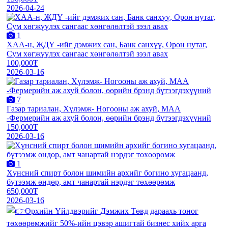
2026-04-24
1
XАА-н, ЖДҮ -ийг дэмжиx сан, Банк санxүү, Орон нутаг,
Сум хөгжүүлэх сангаас хөнгөлөлтэй зээл авах
100,000₮
2026-03-16
7
Газар тариалан, Хүлэмж- Ногооны аж ахуй, МАА
-Фермерийн аж ахуй болон, өөрийн брэнд бүтээгдэхүүний
150,000₮
2026-03-16
1
Хүнсний спирт болон шимийн архийг богино хугацаанд,
бүтээмж өндөр, амт чанартай нэрдэг төхөөрөмж
650,000₮
2026-03-16