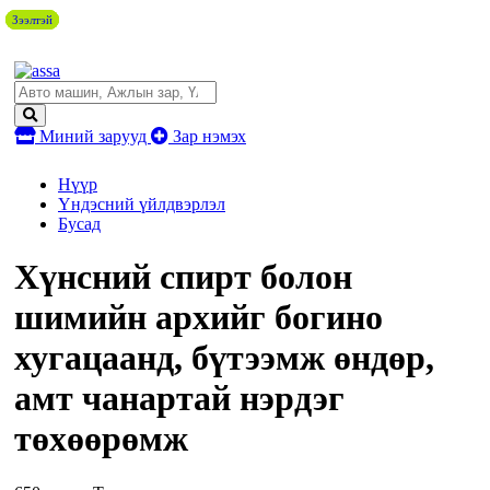
Зээлтэй
Зээлтэй
Зээлтэй
Зээлтэй
Миний зарууд
Зар нэмэх
Нүүр
Үндэсний үйлдвэрлэл
Бусад
Хүнсний спирт болон
шимийн архийг богино
хугацаанд, бүтээмж өндөр,
амт чанартай нэрдэг
төхөөрөмж