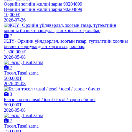
Өөрийн зөгийн жилий зарна 90204899
Өөрийн зөгийн жилий зарна 90204899
10,000₮
2026-07-26
7
ЖДҮ- Өрхийн үйлдвэрлэл, зоогын газар, түгээлтийн хоолны
бизнест зориулагдсан хэрэглэхэд хялбар,
1,300,000₮
2026-05-08
7
Төсөл,Tusul zarna
500,000₮
2026-05-08
3
Бэлэн төсөл / tusul / tosol / tocol / зарна / бичнэ
500,000₮
2026-05-08
7
Төсөл,Tusul zarna
150,000₮