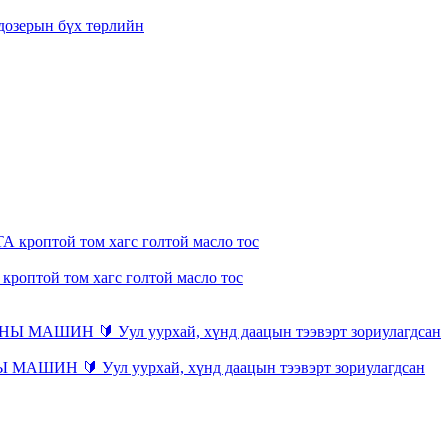
дозерын бүх төрлийн
кроптой том хагс голтой масло тос
Н 🔰 Уул уурхай, хүнд даацын тээвэрт зориулагдсан