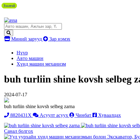
Зээлтэй
Зээлтэй
Зээлтэй
Зээлтэй
Зээлтэй
Миний зарууд
Зар нэмэх
Нүүр
Авто машин
Хүнд машин механизм
buh turliin shine kovsh selbeg 
2024-07-17
buh turliin shine kovsh selbeg zarna
8820431X
Асуулт асуух
Чинбат
Хуваалцах
Санал болгох