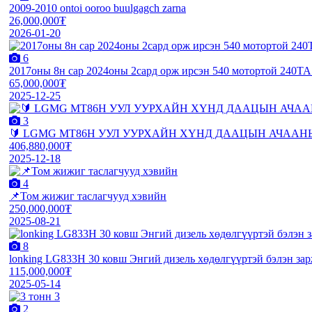
2009-2010 ontoi ooroo buulgagch zarna
26,000,000₮
2026-01-20
6
2017оны 8н сар 2024оны 2сард орж ирсэн 540 мотортой 240ТА 
65,000,000₮
2025-12-25
3
🔰 LGMG MT86H УУЛ УУРХАЙН ХҮНД ДААЦЫН АЧААНЫ МАШИ
406,880,000₮
2025-12-18
4
📌Том жижиг таслагчууд хэвийн
250,000,000₮
2025-08-21
8
lonking LG833H 30 ковш Энгий дизель хөдөлгүүртэй бэлэн зар
115,000,000₮
2025-05-14
2