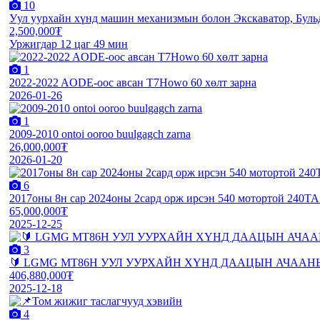
10
Уул уурхайн хүнд машин механизмын болон Экскаватор, Буль
2,500,000₮
Уржигдар 12 цаг 49 мин
1
2022-2022 AODE-оос авсан T7Howo 60 хөлт зарна
2026-01-26
1
2009-2010 ontoi ooroo buulgagch zarna
26,000,000₮
2026-01-20
6
2017оны 8н сар 2024оны 2сард орж ирсэн 540 мотортой 240ТА 
65,000,000₮
2025-12-25
3
🔰 LGMG MT86H УУЛ УУРХАЙН ХҮНД ДААЦЫН АЧААНЫ МАШИ
406,880,000₮
2025-12-18
4