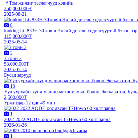
📌Том жижиг таслагчууд хэвийн
250,000,000₮
2025-08-21
8
lonking LG833H 30 ковш Энгий дизель хөдөлгүүртэй бэлэн зар
115,000,000₮
2025-05-14
2
3 тонн 3
53,000,000₮
2025-05-14
Бусад зарууд
10
Уул уурхайн хүнд машин механизмын болон Экскаватор, Буль
2,500,000₮
Уржигдар 12 цаг 49 мин
1
2022-2022 AODE-оос авсан T7Howo 60 хөлт зарна
2026-01-26
1