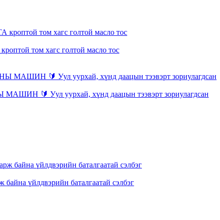
кроптой том хагс голтой масло тос
Н 🔰 Уул уурхай, хүнд даацын тээвэрт зориулагдсан
ж байна үйлдвэрийн баталгаатай сэлбэг