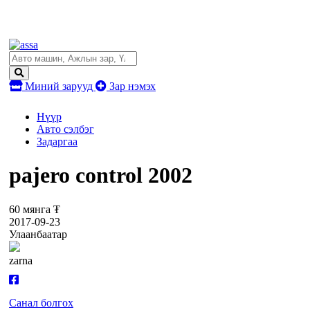
Миний зарууд
Зар нэмэх
Нүүр
Авто сэлбэг
Задаргаа
pajero control 2002
60 мянга ₮
2017-09-23
Улаанбаатар
zarna
Санал болгох