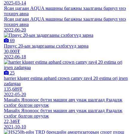
2025-03-14
Ясан цагаан AQUA машины багажны хаалганы бариул үнэ
тохирч авна
Ясан цагаан AQUA машины багажны хаалганы бариул үнэ
тохирч авна
2022-06-20
69
Приус 20-ын задаргааны сэлбэгүүд зарна
30,000₮
2022-06-18
25
harrier kluger estima aphard crown camry rav4 20 estima orj irsen
zadargaa
135,689₮
2022-05-20
Манайх Японоос бүтэн машин авч унаж шалгаад #задалж
сэлбэг болгон оруулж
Манайх Японоос бүтэн машин авч унаж шалгаад #задалж
сэлбэг болгон оруулж
22,346₮
2021-10-10