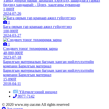
Таньд доорхи барааг захиалах хэрэгцээ, шаардлага гарвал
бидэнд хандаарай: - Цонх, хаалганы хуванцар
1,000₮
2024-07-26
1
Бага оврын гар кранаар ажил гүйцэтгэнэ
100,000₮
2024-03-27
1
Сэндвич тоног төхөөрөмж зарна
48,000,000₮
2023-07-18
Барилгын материалын багцын ханган нийлүүлэлтийн
компани Барилгын материал
Барилгын материалын багцын ханган нийлүүлэлтийн
компани Барилгын материал
15,090₮
2018-04-11
Үйлчилгээний нөхцөл
9977-7142
© 2020 www.my-zar.mn All rights reserved
Зар нэмэх