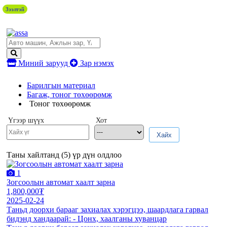
Зээлтэй
Миний зарууд
Зар нэмэх
Барилгын материал
Багаж, тоног төхөөрөмж
Тоног төхөөрөмж
Үгээр шүүх
Хот
Хайх
Таны хайлтанд (
5
) үр дүн олдлоо
1
Зогсоолын автомат хаалт зарна
1,800,000₮
2025-02-24
Таньд доорхи барааг захиалах хэрэгцээ, шаардлага гарвал
бидэнд хандаарай: - Цонх, хаалганы хуванцар