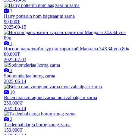
1
Harry potteriin nom bagtsaar ni zarna
90,000₮
2025-09-15
1
Ногоон дарь эхийн зүрхэн таринтай Мандала 34Х34 үнэ 80к
80,000₮
2025-07-03
3
Sodnomdarjaa horog zarna
2025-06-14
10
Belen uran zuraguud zarna mon zahialgaar zurna
250,000₮
2025-06-14
2
Tsedenbal darga horog zurag zarna
150,000₮