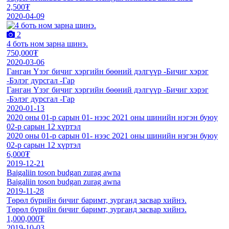
2,500₮
2020-04-09
2
4 боть ном зарна шинэ.
750,000₮
2020-03-06
Ганган Үзэг бичиг хэргийн бөөний дэлгүүр -Бичиг хэрэг
-Бэлэг дурсгал -Гар
Ганган Үзэг бичиг хэргийн бөөний дэлгүүр -Бичиг хэрэг
-Бэлэг дурсгал -Гар
2020-01-13
2020 оны 01-р сарын 01- нээс 2021 оны шинийн нэгэн буюу
02-р сарын 12 хүртэл
2020 оны 01-р сарын 01- нээс 2021 оны шинийн нэгэн буюу
02-р сарын 12 хүртэл
6,000₮
2019-12-21
Baigaliin toson budgan zurag awna
Baigaliin toson budgan zurag awna
2019-11-28
Төрөл бүрийн бичиг баримт, зурганд засвар хийнэ.
Төрөл бүрийн бичиг баримт, зурганд засвар хийнэ.
1,000,000₮
2019-10-03