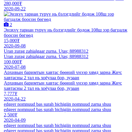
280,000₮
2020-09-22
2
Энэхүү тариан түрүү нь бэлэгдлийг бодож 108ш ээр багцалж
боосон бөгөөд
15,000₮
2020-09-08
Uran zurag zahialgaar zurna. Utas; 88988312
Uran zurag zahialgaar zurna. Utas; 88988312
100,000₮
2020-07-08
Архивын баримтын хавтас бөөний үнээр хямд зарна Жич:
хавтасны 2 тал нь хоёулаа бор, зузаан
Архивын баримтын хавтас бөөний үнээр хямд зарна Жич:
хавтасны 2 тал нь хоёулаа бор, зузаан
7,777₮
2020-04-22
edgeer nomnuud bas surah bichigiin nomnuud zarna shuu
edgeer nomnuud bas surah bichigiin nomnuud zarna shuu
2,500₮
2020-04-09
edgeer nomnuud bas surah bichigiin nomnuud zarna shuu
edgeer nomnuud bas surah bichigiin nomnuud zarna shuu