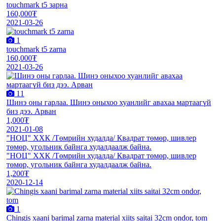
touchmark t5 зарна
160,000₮
2021-03-26
1
touchmark t5 zarna
160,000₮
2021-03-26
11
Шинэ оны гарлаа. Шинэ оныхоо хуанлийг авахаа мартаагүй
биз дээ. Арван
1,000₮
2021-01-08
"НОЦ" ХХК /Төмрийн худалда/ Квадрат төмөр, шивлер
төмөр, угольник байнга худалдаалж байна.
"НОЦ" ХХК /Төмрийн худалда/ Квадрат төмөр, шивлер
төмөр, угольник байнга худалдаалж байна.
1,200₮
2020-12-14
1
Chingis xaani barimal zarna material xiits saitai 32cm ondor, tom