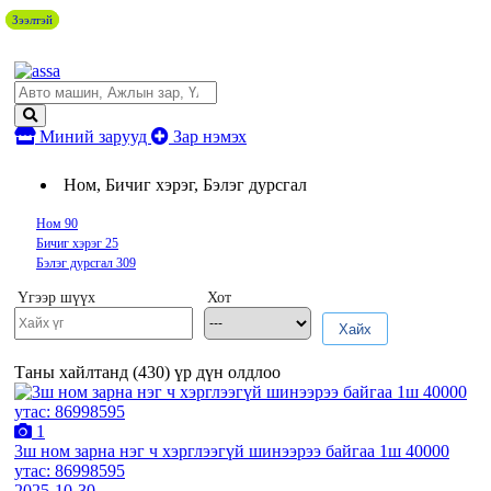
Зээлтэй
Зээлтэй
Миний зарууд
Зар нэмэх
Ном, Бичиг хэрэг, Бэлэг дурсгал
Ном
90
Бичиг хэрэг
25
Бэлэг дурсгал
309
Үгээр шүүх
Хот
Хайх
Таны хайлтанд (
430
) үр дүн олдлоо
1
3ш ном зарна нэг ч хэрглээгүй шинээрээ байгаа 1ш 40000
утас: 86998595
2025-10-30