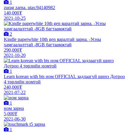
1
zurag zarna. utas:94140982
140,000₮
2021-10-25
2
Kindle paperwhite 10th gen яаралтай зарна. -Усны
хамгаалалттай -8GB багтаамжтай
290,000₮
2021-10-20
1
Learn korean with bts ном OFFICIAL задлаагүй шинэ Дотроо
4 төрлийн номтой
240,000₮
2021-07-22
1
ном зарна
5,000₮
2021-06-30
1