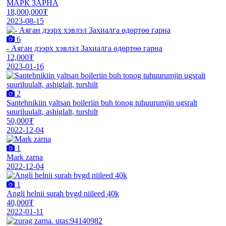
МАРК ЗАРНА
18,000,000₮
2023-08-15
6
- Аяган дээрх хэвлэл Захиалга өдөртөө гарна
12,000₮
2023-01-16
2
Santehnikiin yaltsan boileriin buh tonog tuhuurumjin ugsralt
suuriluulalt, ashiglalt, turshilt
50,000₮
2022-12-04
1
Mark zarna
2022-12-04
1
Angli helnii surah bvgd niileed 40k
40,000₮
2022-01-11