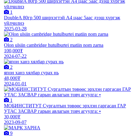
1
DoubleA 80гр 500 ширхэгтэй А4 цаас 5аас дээш хүргэж
үйлчилнэ
2025-03-28
2
Olon ulsiin cambridge hutulburtei matiin nom zarna
100,000₮
2024-07-22
2
япон ханз хялбар сурах нь
48,000₮
2024-01-01
1
МОБИНСТИТУТ Сургалтын төвөөс эрхлэн гаргасан ГАР
УТАС ЗАСВАР гарын авлагын товч агуулга: •
30,000₮
2023-09-07
9