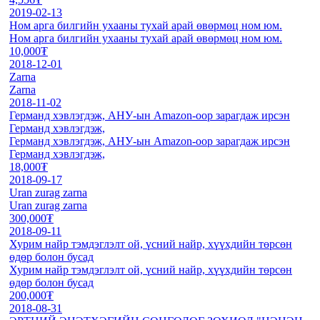
2019-02-13
Ном арга билгийн ухааны тухай арай өвөрмөц ном юм.
Ном арга билгийн ухааны тухай арай өвөрмөц ном юм.
10,000₮
2018-12-01
Zarna
Zarna
2018-11-02
Германд хэвлэгдэж, АНУ-ын Amazon-оор зарагдаж ирсэн
Германд хэвлэгдэж,
Германд хэвлэгдэж, АНУ-ын Amazon-оор зарагдаж ирсэн
Германд хэвлэгдэж,
18,000₮
2018-09-17
Uran zurag zarna
Uran zurag zarna
300,000₮
2018-09-11
Хурим найр тэмдэглэлт ой, үсний найр, хүүхдийн төрсөн
өдөр болон бусад
Хурим найр тэмдэглэлт ой, үсний найр, хүүхдийн төрсөн
өдөр болон бусад
200,000₮
2018-08-31