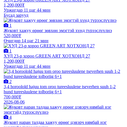
1,200,000₮
Уржигдар 11 цаг 44 мин
Бусад зарууд
1
Жуковт хажуу өрөөг зөвхөн эмэгтэй хүнд түрээслүүлнэ
520,000₮
Өчигдөр 14 цаг 21 мин
1
ХУД 23-р хороо GREEN ART ХОТХОНД 27
1,200,000₮
Уржигдар 11 цаг 44 мин
2
3,4 horoolold hajuu tom oroo tureesluulene tseverhen suuh 1-2
hund tureesluulene tolboriig 6+1
700,000₮
2026-08-06
4
Жуковт наран талдаа хажуу өрөөг цэвэрч нямбай нэг