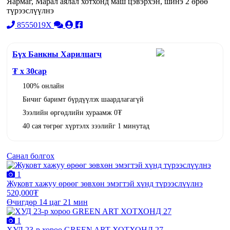
Яармаг, Марал аялал хотхонд маш цэвэрхэн, шинэ 2 өрөө
түрээслүүлнэ
8555019X
Бүх Банкны Харилцагч
₮ x
30
сар
100% онлайн
Бичиг баримт бүрдүүлэх шаардлагагүй
Зээлийн өргөдлийн хураамж 0₮
40 сая төгрөг хүртэлх зээлийг 1 минутад
Санал болгох
1
Жуковт хажуу өрөөг зөвхөн эмэгтэй хүнд түрээслүүлнэ
520,000₮
Өчигдөр 14 цаг 21 мин
1
ХУД 23-р хороо GREEN ART ХОТХОНД 27