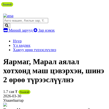
Зээлтэй
Зээлтэй
Зээлтэй
Зээлтэй
Миний зарууд
Зар нэмэх
Нүүр
Үл хөдлөх
Хажуу өрөө түрээслүүлнэ
Яармаг, Марал аялал
хотхонд маш цэвэрхэн, шинэ
2 өрөө түрээслүүлнэ
1.7 сая ₮
Зээлтэй
2026-03-30
Улаанбаатар