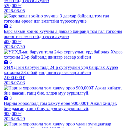
эмэгтэйд түрээслүүлнэ
520,000₮
2026-08-05
2
Барс захын хойно хуучны 3 давхар байранд том гал тогооны
өрөөг нэг эмэгтэйд түрээслүүлнэ
400,000₮
2026-07-30
6
УИХД-ын баруун талд 24-р сургуулын урд байрлах Хүрээ
хотхоны 23-р байранд шинээр засвар хийсэн
2,000,000₮
2026-07-03
8
Нарны хороололд том хажуу өрөө 900,000₮ Ажил хийдэг,
бие даасан, ганц бие, элдэв муу зуршилгүй,
900,000₮
2026-06-29