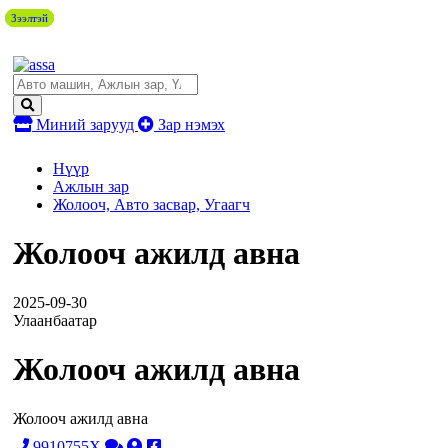
Зээлтэй
Зээлтэй
Зээлтэй
Зээлтэй
Миний зарууд
Зар нэмэх
Нүүр
Ажлын зар
Жолооч, Авто засвар, Угаагч
Жолооч ажилд авна
2025-09-30
Улаанбаатар
Жолооч ажилд авна
Жолооч ажилд авна
9910755X