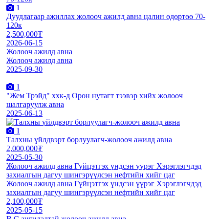
1
Дуудлагаар ажиллах жолооч ажилд авна цалин өдөртөө 70-
120к
2,500,000₮
2026-06-15
Жолооч ажилд авна
Жолооч ажилд авна
2025-09-30
1
"Жем Трэйд" ххк-д Орон нутагт тээвэр хийх жолооч
шалгаруулж авна
2025-06-13
1
Талхны үйлдвэрт борлуулагч-жолооч ажилд авна
2,000,000₮
2025-05-30
Жолооч ажилд авна Гүйцэтгэх үндсэн үүрэг Хэрэглэгчдэд
захиалгын дагуу шингэрүүлсэн нефтийн хийг цаг
Жолооч ажилд авна Гүйцэтгэх үндсэн үүрэг Хэрэглэгчдэд
захиалгын дагуу шингэрүүлсэн нефтийн хийг цаг
2,100,000₮
2025-05-15
B,С ангилалтай жолооч ажилд авна