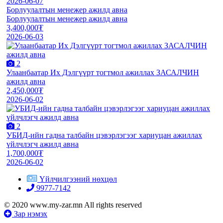
2026-06-07
Борлуулалтын менежер ажилд авна
Борлуулалтын менежер ажилд авна
3,400,000₮
2026-06-03
2
Улаанбаатар Их Дэлгүүрт тогтмол ажиллах ЗАСАЛЧИН
ажилд авна
2,450,000₮
2026-06-02
2
УБИД-ийн гадна талбайн цэвэрлэгээг хариуцан ажиллах
үйлчлэгч ажилд авна
1,700,000₮
2026-06-02
Үйлчилгээний нөхцөл
9977-7142
© 2020 www.my-zar.mn All rights reserved
Зар нэмэх