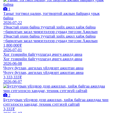
1
Таныг тогтмол цалин, тогтвортой ажлын байранд урьж
байна
2026-07-22
19настай охин байна тууштай хийх ажил хайж байна
~барилгын засал чимэглэлээр сураад төгссөн Ажилын
19настай охин байна тууштай хийх ажил хайж байна
~барилгын засал чимэглэлээр сураад төгссөн Ажилын
1,800,000₮
2026-07-01
Хог тээврийн байгууллагад ачигч ажилд авна
Хог тээврийн байгууллагад ачигч ажилд авна
2026-06-08
Чулуу бутлан, ангилах үйлдвэрт ажилтан авна
Чулуу бутлан, ангилах үйлдвэрт ажилтан авна
3,333,333₮
2026-06-07
2
Бутлуурын үйлдвэр дээр ажиллах, хийж байгаа ажилдаа чин
сэтгэлээсээ ханддаг, техник сэтгэхүй сайтай
3,333₮