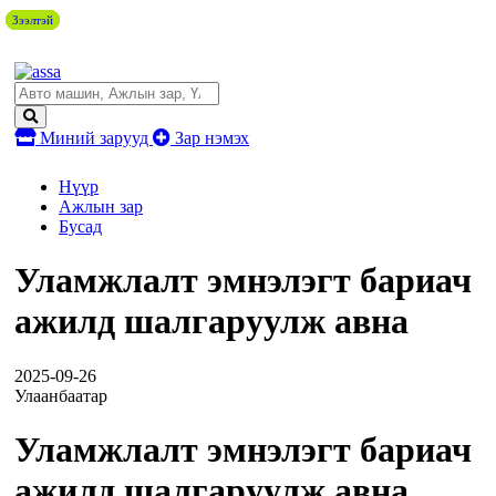
Зээлтэй
Зээлтэй
Зээлтэй
Зээлтэй
Зээлтэй
Миний зарууд
Зар нэмэх
Нүүр
Ажлын зар
Бусад
Уламжлалт эмнэлэгт бариач
ажилд шалгаруулж авна
2025-09-26
Улаанбаатар
Уламжлалт эмнэлэгт бариач
ажилд шалгаруулж авна