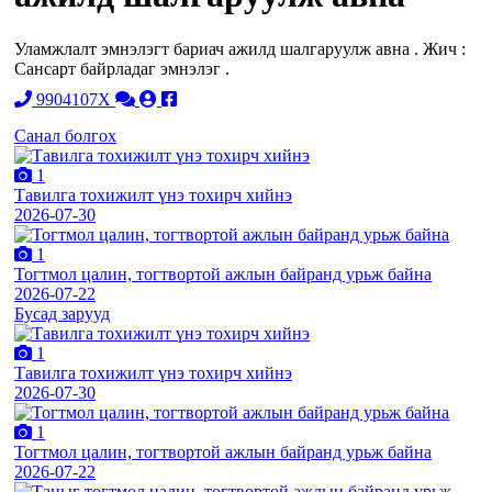
Уламжлалт эмнэлэгт бариач ажилд шалгаруулж авна . Жич :
Сансарт байрладаг эмнэлэг .
9904107X
Санал болгох
1
Тавилга тохижилт үнэ тохирч хийнэ
2026-07-30
1
Тогтмол цалин, тогтвортой ажлын байранд урьж байна
2026-07-22
Бусад зарууд
1
Тавилга тохижилт үнэ тохирч хийнэ
2026-07-30
1
Тогтмол цалин, тогтвортой ажлын байранд урьж байна
2026-07-22