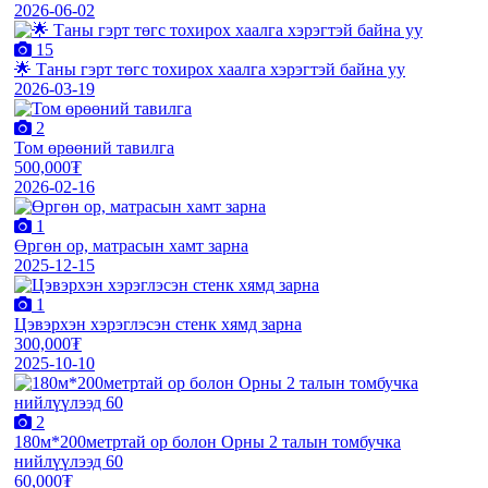
2026-06-02
15
🌟 Таны гэрт төгс тохирох хаалга хэрэгтэй байна уу
2026-03-19
2
Том өрөөний тавилга
500,000₮
2026-02-16
1
Өргөн ор, матрасын хамт зарна
2025-12-15
1
Цэвэрхэн хэрэглэсэн стенк хямд зарна
300,000₮
2025-10-10
2
180м*200метртай ор болон Орны 2 талын томбучка
нийлүүлээд 60
60,000₮