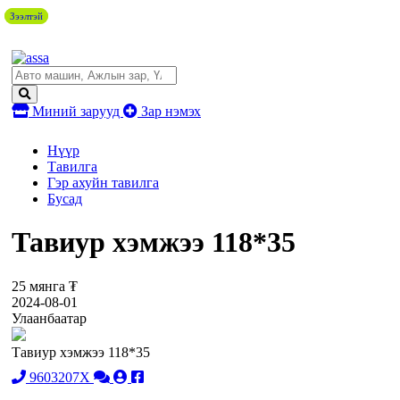
Зээлтэй
Зээлтэй
Миний зарууд
Зар нэмэх
Нүүр
Тавилга
Гэр ахуйн тавилга
Бусад
Тавиур хэмжээ 118*35
25 мянга ₮
2024-08-01
Улаанбаатар
Тавиур хэмжээ 118*35
9603207X